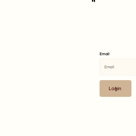
aufgrund d
dehnbaren M
bin begeiste
Email
Login