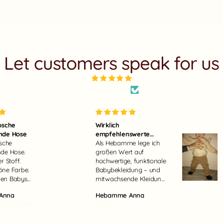
Let customers speak for us
from 65 reviews
bsche
Wirklich
nde Hose
empfehlenswerte
sche
Lösung für Babys
Als Hebamme lege ich
de Hose.
großen Wert auf
r Stoff.
hochwertige, funktionale
ne Farbe.
Babybekleidung – und
inen Babys
mitwachsende Kleidung
nd einfach
ist für mich im Alltag
Anna
Hebamme Anna
n. Drückt
einfach unschlagbar
DHOSE Luna
Melima
cht auf das
praktisch. Besonders
e Bäuchlein
überzeugt mich hier die