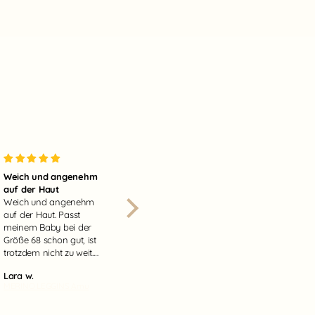
Weich und angenehm
Warm und weich
auf der Haut
Warm und weich. Passt
Weich und angenehm
sich toll an den Körper
auf der Haut. Passt
an.
meinem Baby bei der
Größe 68 schon gut, ist
trotzdem nicht zu weit.
Hat im Bund einen
Lara w.
Lara w.
gummi zum einstellen.
MERINO LEGGINS Amu
MERINO OVERALL Nela