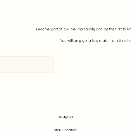
es
Verwendung von
aterials. Ich
Merinowolle: Das
rt.
Material ist wunderbar
weich, geschmeidig und
angenehm auf der
empfindlichen
Become part of our melima family and be the first to k
Babyhaut. Es hält
zuverlässig warm, ohne
You will only get a few mails from time t
dass die Kleinen
überhitzen, da es
temperaturausgleichend
wirkt. Gleichzeitig fühlt
sich die Kleidung leicht
an und bietet einen
hohen Tragekomfort.
Für mich eine
durchdachte und
wirklich
empfehlenswerte
Lösung für Babys.
Instagram
stay updated!